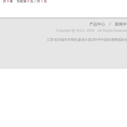
共
0
条 当前第
0
页／共
1
页
产品中心
/
新闻中
Copyright @ 2013 - 2026 . All Rig
江苏省无锡市市辖区菱湖大道200号中国传感网国际创新园E1-407 