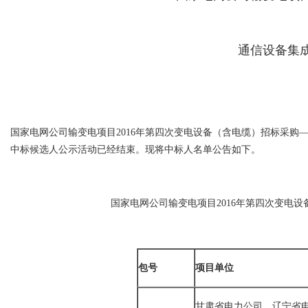
通信设备集
国家电网公司输变电项目2016年第四次变电设备（含电缆）招标采购—通信设
中标候选人公示活动已经结束。现将中标人名单公告如下。
国家电网公司输变电项目2016年第四次变电
包号
项目单位
甘肃省电力公司、辽宁省