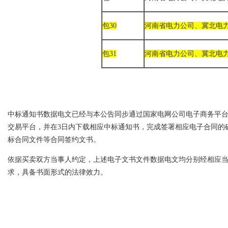
包30
河南省电力公司、冀北电
包31
河南省电力公司、冀北电
中标通知书数据电文已经与本公告同步通过国家电网公司电子商务平台（http
交易平台，并在3日内下载相应中标通知书，完成签署相应电子合同的
标合同文件等合同签约文书。
依据买卖双方当事人约定，上述电子文书文件数据电文均分别经相应
求，具备书面形式的法律效力。