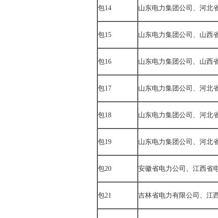
包14
山东电力集团公司、河北
包15
山东电力集团公司、山西
包16
山东电力集团公司、山西
包17
山东电力集团公司、河北
包18
山东电力集团公司、河北
包19
山东电力集团公司、河北
包20
安徽省电力公司、江西省
包21
吉林省电力有限公司、江