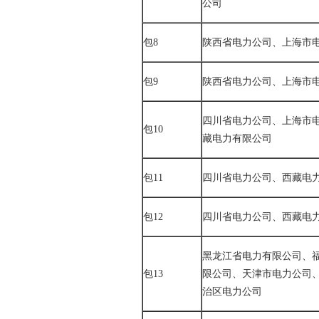
公司
包8
陕西省电力公司、上海市
包9
陕西省电力公司、上海市
四川省电力公司、上海市
包10
藏电力有限公司
包11
四川省电力公司、西藏电
包12
四川省电力公司、西藏电
黑龙江省电力有限公司、
包13
限公司、天津市电力公司
治区电力公司